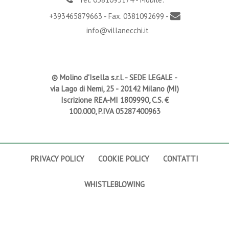
+393465879663 - Fax. 0381092699 -
info@villanecchi.it
© Molino d'Isella s.r.l. -
SEDE LEGALE
-
via Lago di Nemi, 25 - 20142 Milano (MI)
Iscrizione REA-MI 1809990, C.S. €
100.000, P.IVA 05287400963
PRIVACY POLICY
COOKIE POLICY
CONTATTI
WHISTLEBLOWING