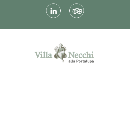
via Cavalier Vittorio Necchi 4 Fraz.
Molino d'Isella - 27025 Gambolò (PV) -
Tel. 0381095174 - Mobile:
+393465879663 - Fax. 0381092699 -
info@villanecchi.it