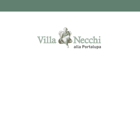
via Cavalier Vittorio Necchi 4 Fraz.
Molino d'Isella - 27025 Gambolò (PV) -
Tel. 0381095174 - Mobile:
+393465879663 - Fax. 0381092699 -
info@villanecchi.it
© Molino d'Isella s.r.l. -
SEDE LEGALE
-
via Lago di Nemi, 25 - 20142 Milano (MI)
Iscrizione REA-MI 1809990, C.S. €