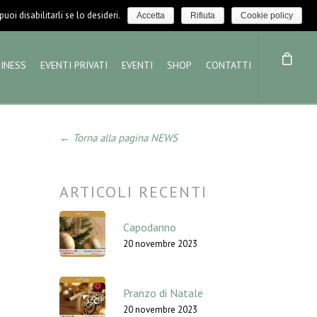
LOGIN / LOGOUT
NEWS
oi disabilitarli se lo desideri.
Accetta
Rifiuta
Cookie policy
INESS
EVENTI PRIVATI
EVENTI
SHOP
CONTATTI
← Torna alla pagina NEWS
ARTICOLI RECENTI
Capodanno
20 novembre 2023
Pranzo di Natale
20 novembre 2023