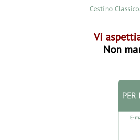
Cestino Classico
Vi aspett
Non ma
PER
E-ma