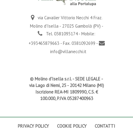
via Cavalier Vittorio Necchi 4 Fraz.
Molino d'Isella - 27025 Gambolò (PV) -
Tel. 0381095174 - Mobile:
+393465879663 - Fax. 0381092699 -
info@villanecchi.it
© Molino d'Isella s.r.l. -
SEDE LEGALE
-
via Lago di Nemi, 25 - 20142 Milano (MI)
Iscrizione REA-MI 1809990, C.S. €
100.000, P.IVA 05287400963
PRIVACY POLICY
COOKIE POLICY
CONTATTI