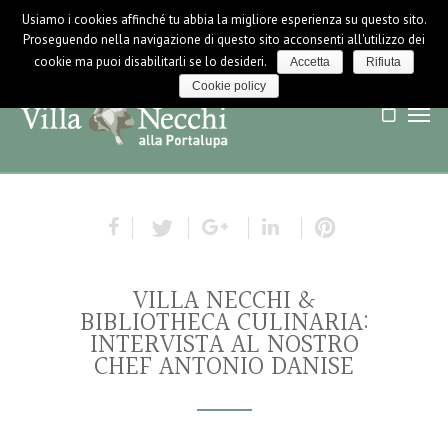
Usiamo i cookies affinché tu abbia la migliore esperienza su questo sito.
LOGIN / LOGOUT
NEWS
Proseguendo nella navigazione di questo sito acconsenti all'utilizzo dei
cookie ma puoi disabilitarli se lo desideri.
Accetta
Rifiuta
Cookie policy
VILLA NECCHI &
BIBLIOTHECA CULINARIA:
INTERVISTA AL NOSTRO
CHEF ANTONIO DANISE