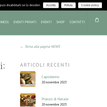
LOGIN / LOGOUT
NEWS
oi disabilitarli se lo desideri.
Accetta
Rifiuta
Cookie policy
INESS
EVENTI PRIVATI
EVENTI
SHOP
CONTATTI
← Torna alla pagina NEWS
i:
ARTICOLI RECENTI
Capodanno
20 novembre 2023
Pranzo di Natale
20 novembre 2023