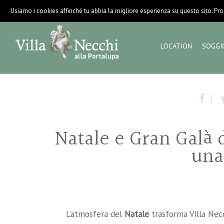
Usiamo i cookies affinché tu abbia la migliore esperienza su questo sito. Pros
LOCATION
SOGGI
Natale e Gran Galà 
una
L’atmosfera del
Natale
trasforma Villa Necc