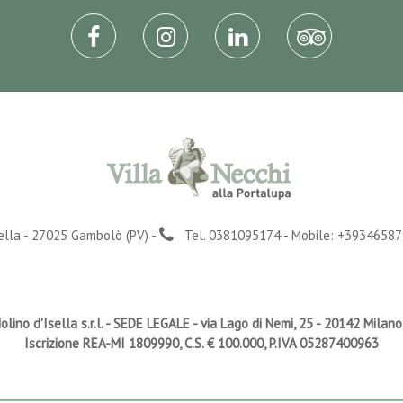
sella - 27025 Gambolò (PV) -
Tel. 0381095174 - Mobile: +39346587
lino d'Isella s.r.l. -
SEDE LEGALE
- via Lago di Nemi, 25 - 20142 Milano
Iscrizione REA-MI 1809990, C.S. € 100.000, P.IVA 05287400963