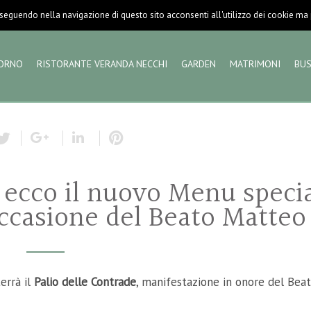
eguendo nella navigazione di questo sito acconsenti all'utilizzo dei cookie ma pu
ORNO
RISTORANTE VERANDA NECCHI
GARDEN
MATRIMONI
BUS
: ecco il nuovo Menu speci
occasione del Beato Matteo
errà il
Palio delle Contrade
, manifestazione
in onore del Bea