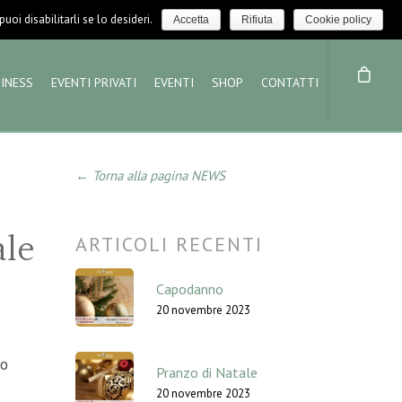
LOGIN / LOGOUT
NEWS
oi disabilitarli se lo desideri.
Accetta
Rifiuta
Cookie policy
INESS
EVENTI PRIVATI
EVENTI
SHOP
CONTATTI
← Torna alla pagina NEWS
ale
ARTICOLI RECENTI
Capodanno
20 novembre 2023
to
Pranzo di Natale
20 novembre 2023