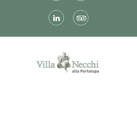
via Cavalier Vittorio Necchi 4 Fraz.
Molino d'Isella - 27025 Gambolò (PV) -
Tel. 0381095174 - Mobile:
+393465879663 - Fax. 0381092699 -
info@villanecchi.it