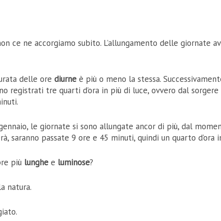
non ce ne accorgiamo subito. L’allungamento delle giornate a
 durata delle ore
diurne
è più o meno la stessa. Successivament
ono registrati tre quarti d’ora in più di luce, ovvero dal sorgere
inuti.
 gennaio, le giornate si sono allungate ancor di più, dal mome
à, saranno passate 9 ore e 45 minuti, quindi un quarto d’ora in
re più
lunghe
e
luminose
?
la natura.
iato.