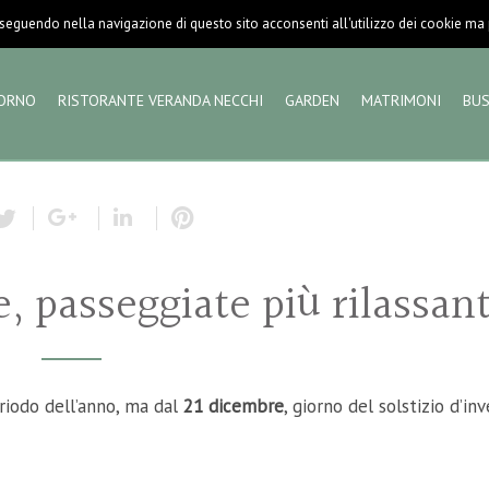
eguendo nella navigazione di questo sito acconsenti all'utilizzo dei cookie ma pu
ORNO
RISTORANTE VERANDA NECCHI
GARDEN
MATRIMONI
BUS
, passeggiate più rilassant
riodo dell’anno, ma dal
21 dicembre
, giorno del solstizio d’inv