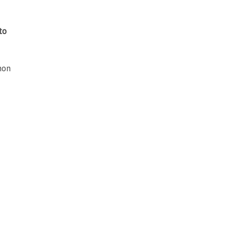
to
non