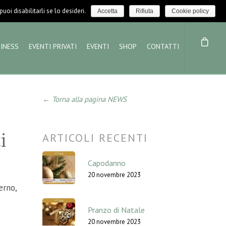
LOGIN / LOGOUT
NEWS
oi disabilitarli se lo desideri.
Accetta
Rifiuta
Cookie policy
INESS
EVENTI PRIVATI
EVENTI
SHOP
CONTATTI
← Torna alla pagina NEWS
i
ARTICOLI RECENTI
Capodanno
20 novembre 2023
erno,
Pranzo di Natale
20 novembre 2023