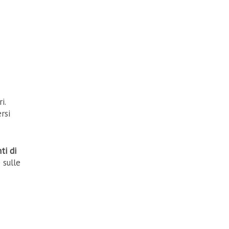
i.
rsi
ti di
 sulle