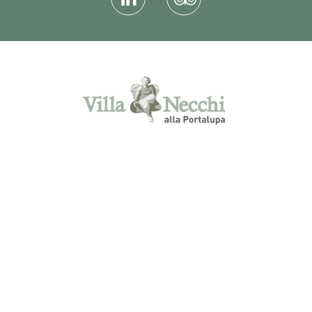
via Cavalier Vittorio Necchi 4 Fraz.
Molino d'Isella - 27025 Gambolò (PV) -
Tel. 0381095174 - Mobile:
+393465879663 - Fax. 0381092699 -
info@villanecchi.it
© Molino d'Isella s.r.l. -
SEDE LEGALE
-
via Lago di Nemi, 25 - 20142 Milano (MI)