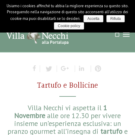
Usiamo i cookies affinché tu abbia la migliore esperienza su questo sito.
LOGIN / LOGOUT
NEWS
Proseguendo nella navigazione di questo sito acconsenti all'utilizzo dei
cookie ma puoi disabilitarli se lo desideri.
Accetta
Rifiuta
Cookie policy
Tartufo e Bollicine
Villa Necchi vi aspetta il
1
Novembre
alle ore 12.30 per vivere
insieme un’esperienza esclusiva: un
pranzo gourmet all’insegna di
tartufo
e