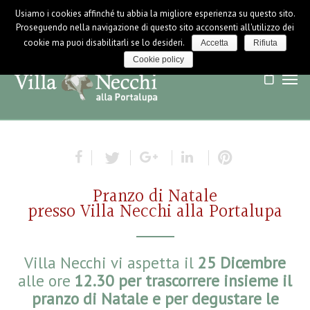
Usiamo i cookies affinché tu abbia la migliore esperienza su questo sito.
LOGIN / LOGOUT
NEWS
Proseguendo nella navigazione di questo sito acconsenti all'utilizzo dei
cookie ma puoi disabilitarli se lo desideri.
Accetta
Rifiuta
Cookie policy
Pranzo di Natale
presso Villa Necchi alla Portalupa
Villa Necchi vi aspetta il
25
Dicembre
alle ore
12.30
per trascorrere insieme il
pranzo di Natale e per degustare le