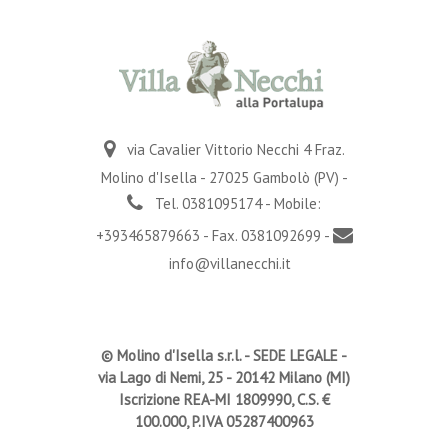
via Cavalier Vittorio Necchi 4 Fraz.
Molino d'Isella - 27025 Gambolò (PV) -
Tel. 0381095174 - Mobile:
+393465879663 - Fax. 0381092699 -
info@villanecchi.it
© Molino d'Isella s.r.l. -
SEDE LEGALE
-
via Lago di Nemi, 25 - 20142 Milano (MI)
Iscrizione REA-MI 1809990, C.S. €
100.000, P.IVA 05287400963