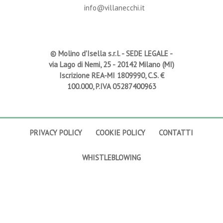
info@villanecchi.it
© Molino d'Isella s.r.l. -
SEDE LEGALE
-
via Lago di Nemi, 25 - 20142 Milano (MI)
Iscrizione REA-MI 1809990, C.S. €
100.000, P.IVA 05287400963
PRIVACY POLICY
COOKIE POLICY
CONTATTI
WHISTLEBLOWING