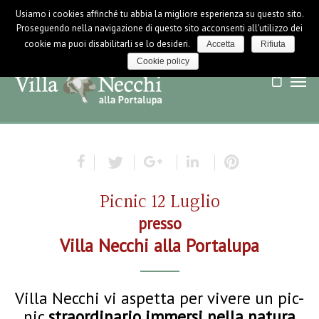
Usiamo i cookies affinché tu abbia la migliore esperienza su questo sito.
LOGIN / LOGOUT
NEWS
Proseguendo nella navigazione di questo sito acconsenti all'utilizzo dei
cookie ma puoi disabilitarli se lo desideri.
Accetta
Rifiuta
Cookie policy
Picnic 12 Luglio
presso
Villa Necchi alla Portalupa
Villa Necchi vi aspetta per vivere un pic-
nic
straordinario immersi nella natura