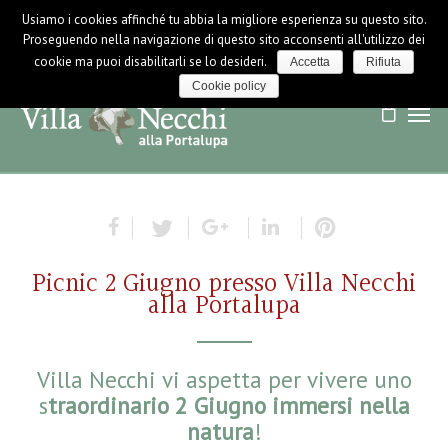
Usiamo i cookies affinché tu abbia la migliore esperienza su questo sito.
LOGIN / LOGOUT
NEWS
Proseguendo nella navigazione di questo sito acconsenti all'utilizzo dei
cookie ma puoi disabilitarli se lo desideri.
Accetta
Rifiuta
Cookie policy
Picnic 2 Giugno presso Villa Necchi
alla Portalupa
Villa Necchi vi aspetta per vivere uno
s
traordinario 2 Giugno immersi nella
natura
!