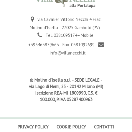
via Cavalier Vittorio Necchi 4 Fraz.
Molino d'Isella - 27025 Gambolò (PV) -
Tel. 0381095174 - Mobile:
+393465879663 - Fax. 0381092699 -
info@villanecchi.it
© Molino d'Isella s.r.l. -
SEDE LEGALE
-
via Lago di Nemi, 25 - 20142 Milano (MI)
Iscrizione REA-MI 1809990, C.S. €
100.000, P.IVA 05287400963
PRIVACY POLICY
COOKIE POLICY
CONTATTI