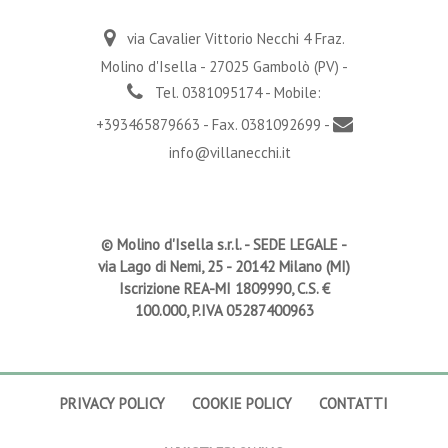
via Cavalier Vittorio Necchi 4 Fraz.
Molino d'Isella - 27025 Gambolò (PV) -
Tel. 0381095174 - Mobile:
+393465879663 - Fax. 0381092699 -
info@villanecchi.it
© Molino d'Isella s.r.l. -
SEDE LEGALE
-
via Lago di Nemi, 25 - 20142 Milano (MI)
Iscrizione REA-MI 1809990, C.S. €
100.000, P.IVA 05287400963
PRIVACY POLICY
COOKIE POLICY
CONTATTI