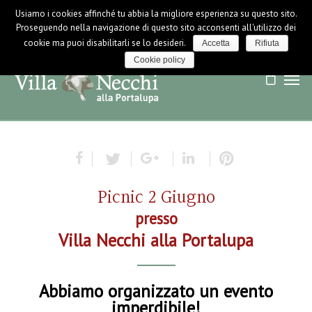
Usiamo i cookies affinché tu abbia la migliore esperienza su questo sito.
LOGIN / LOGOUT
NEWS
Proseguendo nella navigazione di questo sito acconsenti all'utilizzo dei
cookie ma puoi disabilitarli se lo desideri.
Accetta
Rifiuta
Cookie policy
Picnic 2 Giugno
presso
Villa Necchi alla Portalupa
Abbiamo organizzato un evento
imperdibile!