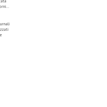
cata
orni…
urnali
zzati
he