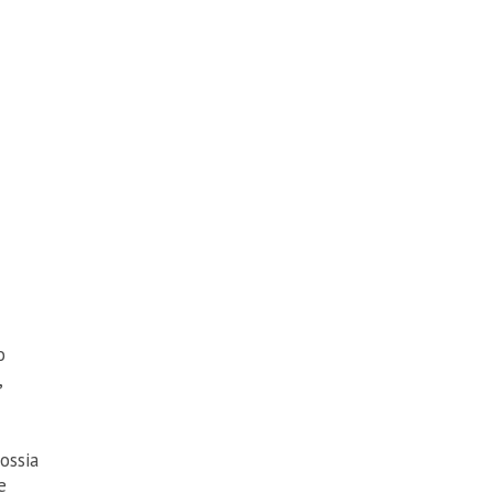
o
,
 ossia
e