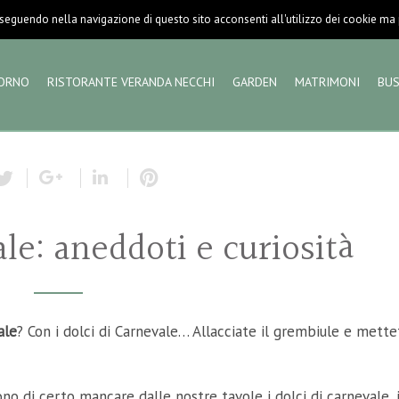
eguendo nella navigazione di questo sito acconsenti all'utilizzo dei cookie ma pu
ORNO
RISTORANTE VERANDA NECCHI
GARDEN
MATRIMONI
BUS
le: aneddoti e curiosità
ale
? Con i dolci di Carnevale… Allacciate il grembiule e mette
no di certo mancare dalle nostre tavole i dolci di carnevale, i