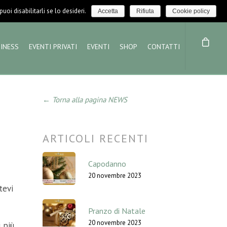
LOGIN / LOGOUT
NEWS
oi disabilitarli se lo desideri.
Accetta
Rifiuta
Cookie policy
INESS
EVENTI PRIVATI
EVENTI
SHOP
CONTATTI
← Torna alla pagina NEWS
ARTICOLI RECENTI
Capodanno
20 novembre 2023
tevi
Pranzo di Natale
20 novembre 2023
 più