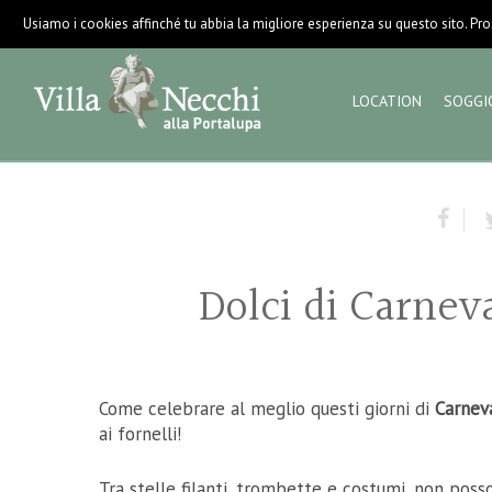
Usiamo i cookies affinché tu abbia la migliore esperienza su questo sito. Pros
LOCATION
SOGGI
Dolci di Carneva
Come celebrare al meglio questi giorni di
Carnev
ai fornelli!
Tra stelle filanti, trombette e costumi, non posso