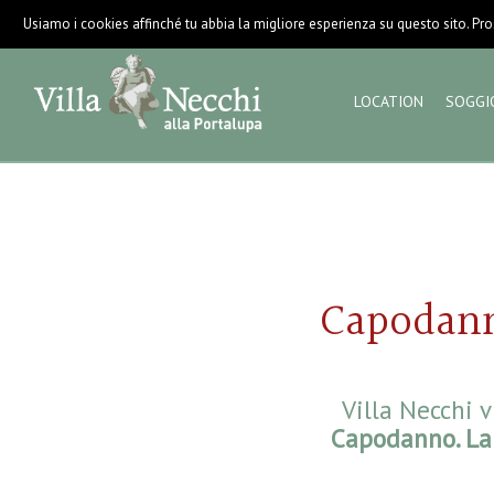
Usiamo i cookies affinché tu abbia la migliore esperienza su questo sito. Pros
LOCATION
SOGGI
Capodanno
Villa Necchi 
Capodanno. La 