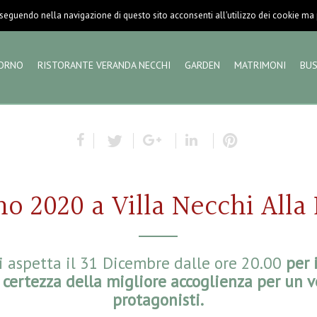
eguendo nella navigazione di questo sito acconsenti all'utilizzo dei cookie ma pu
ORNO
RISTORANTE VERANDA NECCHI
GARDEN
MATRIMONI
BUS
 2020 a Villa Necchi Alla
vi aspetta il 31 Dicembre dalle ore 20.00
per 
certezza della migliore accoglienza per un v
protagonisti.