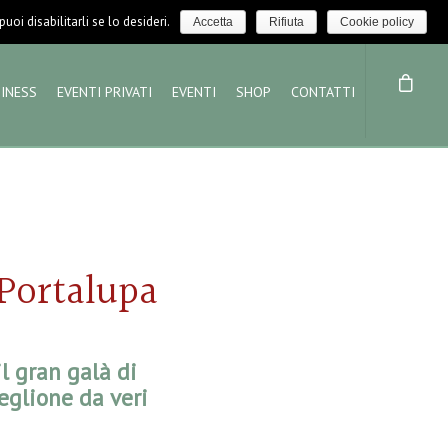
LOGIN / LOGOUT
NEWS
oi disabilitarli se lo desideri.
Accetta
Rifiuta
Cookie policy
INESS
EVENTI PRIVATI
EVENTI
SHOP
CONTATTI
 Portalupa
il gran galà di
eglione da veri