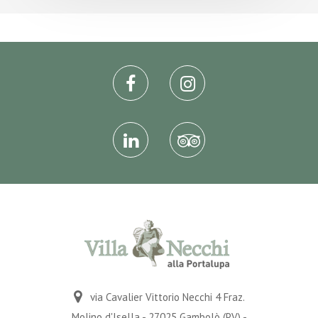
via Cavalier Vittorio Necchi 4 Fraz.
Molino d'Isella - 27025 Gambolò (PV) -