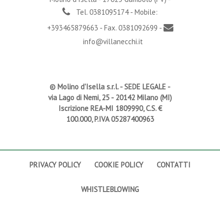
Tel. 0381095174 - Mobile:
+393465879663 - Fax. 0381092699 -
info@villanecchi.it
© Molino d'Isella s.r.l. -
SEDE LEGALE
-
via Lago di Nemi, 25 - 20142 Milano (MI)
Iscrizione REA-MI 1809990, C.S. €
100.000, P.IVA 05287400963
PRIVACY POLICY
COOKIE POLICY
CONTATTI
WHISTLEBLOWING