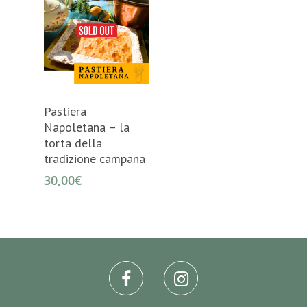
Leggi Tutto
Pastiera
Napoletana – la
torta della
tradizione campana
30,00
€