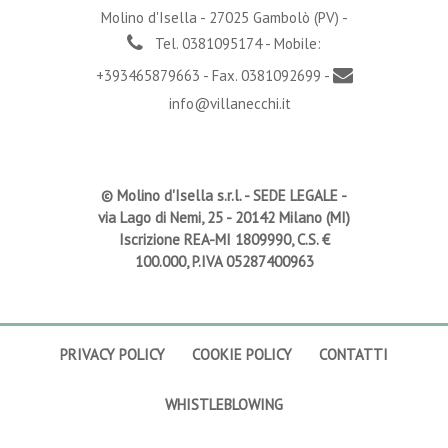
Molino d'Isella - 27025 Gambolò (PV) -
Tel. 0381095174 - Mobile:
+393465879663 - Fax. 0381092699 -
info@villanecchi.it
© Molino d'Isella s.r.l. -
SEDE LEGALE
-
via Lago di Nemi, 25 - 20142 Milano (MI)
Iscrizione REA-MI 1809990, C.S. €
100.000, P.IVA 05287400963
PRIVACY POLICY
COOKIE POLICY
CONTATTI
WHISTLEBLOWING